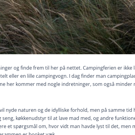
nger og finde frem til her på nettet. Campingferien er ikke
telt eller en lille campingvogn. I dag finder man campingpla
ltene her kommer med nogle indretninger, som også minder
il nyde naturen og de idylliske forhold, men på samme tid h
tlig seng, køkkenudstyr til at lave mad med, og andre funktio
ære et spørgsmål om, hvor vidt man havde lyst til det, men 
llesammen er booket væk.