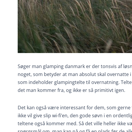
Søger man glamping danmark er der tonsvis af løsni
noget, som betyder at man absolut skal overnatte i 
som indeholder glampingtelte til overnatning. Te
det man kommer fra, og ikke er så primitivt igen.
Det kan også være interessant for dem, som gerne v
ikke vil give slip wi-fi’en, den gode søvn i en orden
teltene også kommer med. Så det ville heller ikke v
spørgsmål om, man kan nå og få en plads før de a