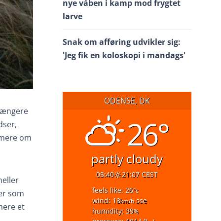
nye våben i kamp mod frygtet
larve
Snak om afføring udvikler sig:
'Jeg fik en koloskopi i mandags'
ODENSE, DK
 længere
26°
dser,
 mere om
partly cloudy
05:40
21:07 CEST
eller
feels like: 26
°c
ner som
wind: 18
sse
km/h
mere et
humidity: 39
%