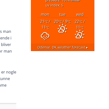
pressure: 1014.9
mbar
uv index: 5
mon
tue
wed
21
/
20
/ 9
22
/
°C
°C
°C
°C
11
11
°C
°C
is man
gende i
 bliver
Odense, DK
weather forecast ▸
vor man
 er nogle
 kunne
omme