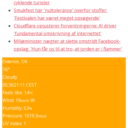
cyklende turister
Smukfest har 'nultolerance' overfor stoffer:
'Festivalen har været meget opsøgende'
Cloudflare opjusterer forventningerne: AI driver
'fundamental omskrivning af internettet'
Miljøminister nægter at slette omstridt Facebook-
opslag: 'Hun får os til at tro, at jorden er i flammer'
Odense, DK
16°
Cloudy
05:36
21:11 CEST
Feels like: 14
°C
Wind: 19
W
km/h
Humidity: 63
%
Pressure: 1019.3
mbar
UV index: 1