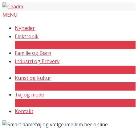
MENU
Nyheder
Elektronik
Computer og IT
Gadgets
Teknologi
Familie og Børn
Industri og Erhverv
Service og Økonomi
Uddannelse og ledelse
Kunst og kultur
Musik
Tøj og mode
Beauty
Kontakt