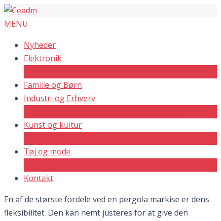
MENU
Nyheder
Elektronik
Computer og IT
Gadgets
Teknologi
Familie og Børn
Industri og Erhverv
Service og Økonomi
Uddannelse og ledelse
Kunst og kultur
Musik
Tøj og mode
Beauty
Kontakt
En af de største fordele ved en pergola markise er dens
fleksibilitet. Den kan nemt justeres for at give den