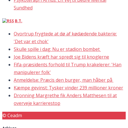
Psykoterapi i Århus: En Vej til Bedre Mental
Sundhed
B.T.
Qvortrup frygtede at dø af kødædende bakterie:
'Det var et chok'
Skulle spille i dag: Nu er stadion bombet
Joe Bidens kræft har spredt sig til knoglerne
Fifa-præsidents forhold til Trump krakelerer: 'Han
manipulerer folk'
Anmeldelse: Præcis den burger, man håber på
Kæmpe gevinst: Tysker vinder 239 millioner kroner
Dronning Margrethe fik Anders Matthesen til at
overveje karrierestop
© Ceadm