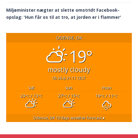
Miljøminister nægter at slette omstridt Facebook-
opslag: 'Hun får os til at tro, at jorden er i flammer'
ODENSE, DK
19°
mostly cloudy
05:36
21:11 CEST
sat
sun
mon
23
/ 13
27
/ 15
19
/ 11
°C
°C
°C
°C
°C
°C
Odense, DK
10 days weather forecast ▸