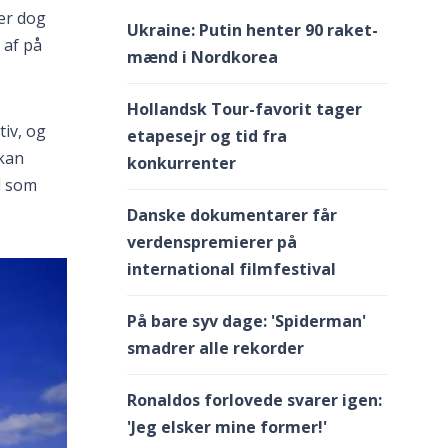
er dog
Ukraine: Putin henter 90 raket-
 af på
mænd i Nordkorea
Hollandsk Tour-favorit tager
tiv, og
etapesejr og tid fra
 kan
konkurrenter
l som
Danske dokumentarer får
verdenspremierer på
international filmfestival
På bare syv dage: 'Spiderman'
smadrer alle rekorder
Ronaldos forlovede svarer igen:
'Jeg elsker mine former!'