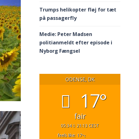
Trumps helikopter fløj for tæt
på passagerfly
Medie: Peter Madsen
politianmeldt efter episode i
Nyborg Fængsel
ODENSE, DK
17°
fair
05:34
21:13 CEST
feels like: 17
°c