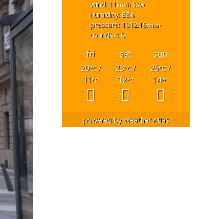
wind: 11
ssw
km/h
humidity: 88
%
pressure: 1012.19
mbar
uv index: 0
fri
sat
sun
20
/
23
/
26
/
°C
°C
°C
11
12
14
°C
°C
°C
powered by
Weather Atlas