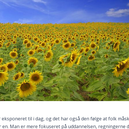
 eksponeret til i dag, og det har også den følge at folk mås
or en. Man er mere fokuseret på uddannelsen, regningerne 