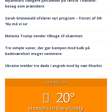
Myanmars tidligere juntaleder på første Thailand-
besøg som præsident
Sarah Grünewald afslører nyt program – fristet af DR:
'Nu må vi se'
Melania Trump vender tilbage til skærmen
Tre simple vaner, der gør kampen mod kalk på
badeværelset meget nemmere
Ukraine melder tre døde i angreb mod by nær Kharkiv
ODENSE, DK
20°
showers in the vicinity