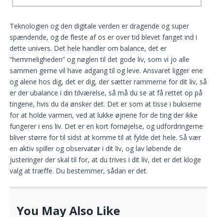
Teknologien og den digitale verden er dragende og super
spændende, og de fleste af os er over tid blevet fanget ind i
dette univers. Det hele handler om balance, det er
“hemmeligheden” og nøglen til det gode liv, som vi jo alle
sammen gerne vil have adgang til og leve. Ansvaret ligger ene
og alene hos dig, det er dig, der sætter rammerne for dit liv, så
er der ubalance i din tilværelse, så må du se at få rettet op på
tingene, hvis du da ønsker det. Det er som at tisse i bukserne
for at holde varmen, ved at lukke øjnene for de ting der ikke
fungerer i ens liv. Det er en kort fornøjelse, og udfordringerne
bliver større for til sidst at komme til at fylde det hele. Så vær
en aktiv spiller og observatør i dit liv, og lav løbende de
justeringer der skal til for, at du trives i dit liv, det er det kloge
valg at træffe. Du bestemmer, sådan er det.
You May Also Like