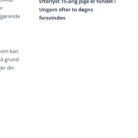
Efterlyst 15-årig pige er fundet i
er
Ungarn efter to døgns
afgørende
forsvinden
 som kan
på grund
ger din