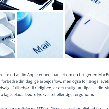
t bedste ud af din Apple-enhed, uanset om du bruger en MacB
un forbedre din daglige arbejdsflow, men også forlænge levet
alg af tilbehør til rådighed, er det muligt at tilpasse din 
a lagerplads, bedre lydkvalitet eller øget ergonomi.
terne harddiske og SSD’er. Disse giver dig mulighed for at 