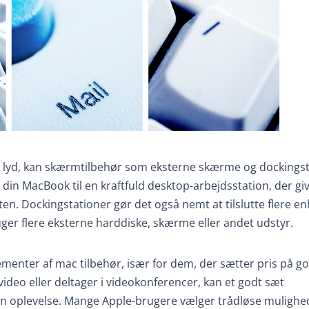
er lyd, kan skærmtilbehør som eksterne skærme og dockings
in MacBook til en kraftfuld desktop-arbejdsstation, der giv
en. Dockingstationer gør det også nemt at tilslutte flere e
uger flere eksterne harddiske, skærme eller andet udstyr.
ementer af mac tilbehør, især for dem, der sætter pris på g
 video eller deltager i videokonferencer, kan et godt sæt
din oplevelse. Mange Apple-brugere vælger trådløse muligh