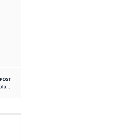
 POST
Ovntørret træ velegnet til bindingsværk og plankeborde