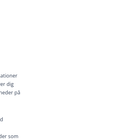
tationer
er dig
nheder på
od
eder som