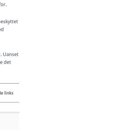
for.
beskyttet
ed
r. Uanset
de det