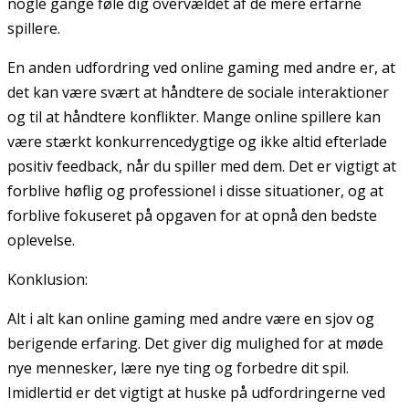
nogle gange føle dig overvældet af de mere erfarne
spillere.
En anden udfordring ved online gaming med andre er, at
det kan være svært at håndtere de sociale interaktioner
og til at håndtere konflikter. Mange online spillere kan
være stærkt konkurrencedygtige og ikke altid efterlade
positiv feedback, når du spiller med dem. Det er vigtigt at
forblive høflig og professionel i disse situationer, og at
forblive fokuseret på opgaven for at opnå den bedste
oplevelse.
Konklusion:
Alt i alt kan online gaming med andre være en sjov og
berigende erfaring. Det giver dig mulighed for at møde
nye mennesker, lære nye ting og forbedre dit spil.
Imidlertid er det vigtigt at huske på udfordringerne ved