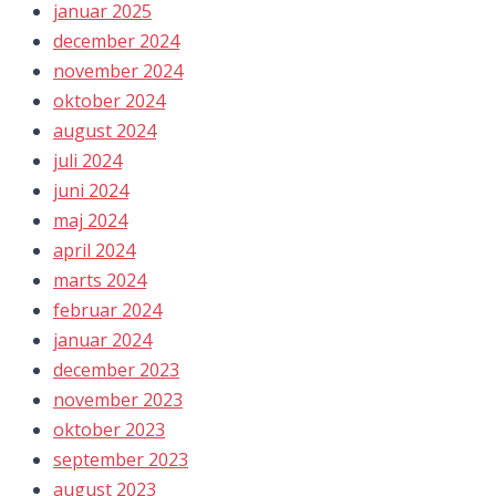
januar 2025
december 2024
november 2024
oktober 2024
august 2024
juli 2024
juni 2024
maj 2024
april 2024
marts 2024
februar 2024
januar 2024
december 2023
november 2023
oktober 2023
september 2023
august 2023