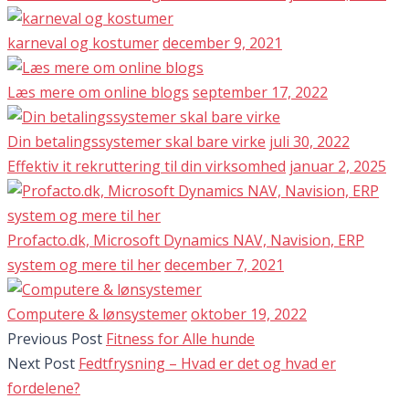
karneval og kostumer
december 9, 2021
Læs mere om online blogs
september 17, 2022
Din betalingssystemer skal bare virke
juli 30, 2022
Effektiv it rekruttering til din virksomhed
januar 2, 2025
Profacto.dk, Microsoft Dynamics NAV, Navision, ERP
system og mere til her
december 7, 2021
Computere & lønsystemer
oktober 19, 2022
Previous Post
Fitness for Alle hunde
Next Post
Fedtfrysning – Hvad er det og hvad er
fordelene?