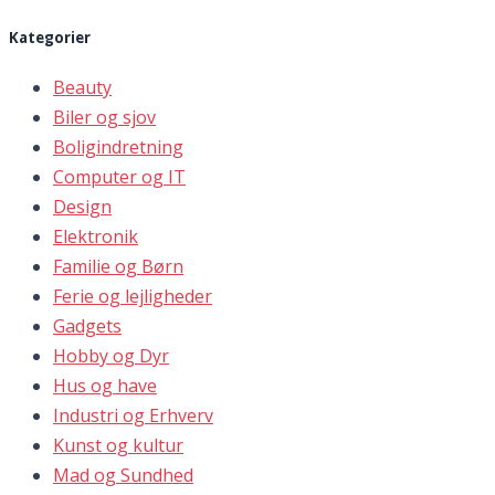
Kategorier
Beauty
Biler og sjov
Boligindretning
Computer og IT
Design
Elektronik
Familie og Børn
Ferie og lejligheder
Gadgets
Hobby og Dyr
Hus og have
Industri og Erhverv
Kunst og kultur
Mad og Sundhed