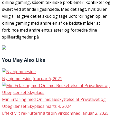
online gaming, såsom tekniske problemer, konflikter og
svært ved at finde ligesindede. Med det sagt, hvis du er
villig til at give det et skud og tage udfordringen op, er
online gaming med andre en af de bedste måder at
forbinde med andre entusiaster og forbedre dine
spilfærdigheder på.
You May Also Like
Ny hjemmeside
februar 6, 2021
Min Erfaring med Onlime: Beskyttelse af Privatlivet og
Ubegrænset Skyplads
marts 4, 2024
Effektiv it rekruttering til din virksomhed
januar 2, 2025