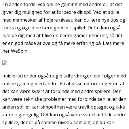
En anden fordel ved online gaming med andre er, at det
giver dig mulighed for at forbedre dit spil. Ved at spille
med mennesker af højere niveau kan du lære nye tips og
tricks og øge dine færdigheder i spillet. Dette kan også
hjælpe dig med at blive en bedre gamer generelt, så det
er en god måde at øve og få mere erfaring på. Læs mere
her
WeSpin
.
Imidlertid er der også nogle udfordringer, der følger med
online gaming med andre. En af disse udfordringer er, at
det kan være svært at forbinde med andre spillere. Der
kan være tekniske problemer med forbindelsen, eller den
anden spiller kan simpelthen være travlt optaget og ikke
være tilgængelig. Det kan også være svært at finde andre
spillere, der er på samme niveau som dig, og du kan