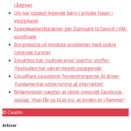
rådgiver
Ulv har opsøgt legende børn i private haver i
Vestjylland
Speedwaylandstræner gør Danmark til favorit i VM-
semifinale
Borgmestre vil mindske problemer med usikre
cyklende turister
Smukfest har 'nultolerance' overfor stoffer:
'Festivalen har været meget opsøgende'
Cloudflare opjusterer forventningerne: AI driver
'fundamental omskrivning af internettet'
Miljøminister nægter at slette omstridt Facebook-
opslag: 'Hun får os til at tro, at jorden er i flammer'
© Ceadm
Arkiver