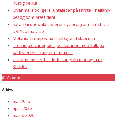
hurtig debut
Myanmars tidligere juntaleder på første Thailand-
besøg som præsident
Sarah Grünewald afslører nyt program – fristet af
DR: 'Nu må vi se'
Melania Trump vender tilbage til skærmen
Tre simple vaner, der gør kampen mod kalk på
badeværelset meget nemmere
Ukraine melder tre døde i angreb mod by nær
Kharkiv
© Ceadm
Arkiver
maj 2026
april 2026
marts 2026