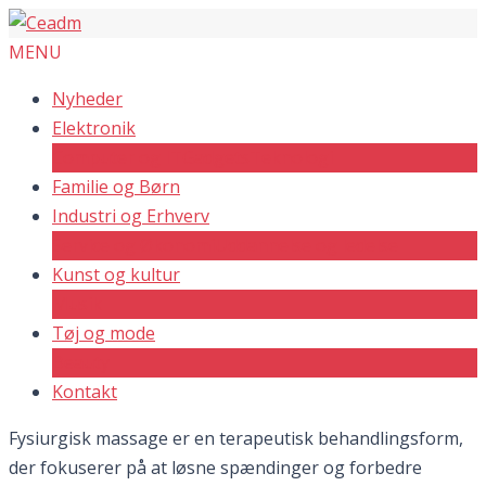
MENU
Nyheder
Elektronik
Computer og IT
Gadgets
Teknologi
Familie og Børn
Industri og Erhverv
Service og Økonomi
Uddannelse og ledelse
Kunst og kultur
Musik
Tøj og mode
Beauty
Kontakt
Fysiurgisk massage er en terapeutisk behandlingsform,
der fokuserer på at løsne spændinger og forbedre