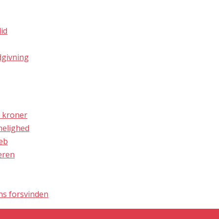
id
dgivning
r kroner
melighed
reb
eren
gns forsvinden