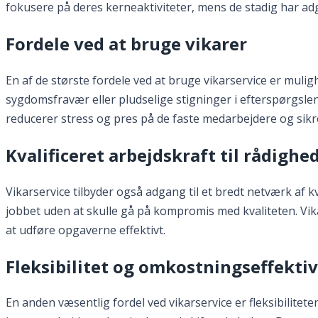
fokusere på deres kerneaktiviteter, mens de stadig har adga
Fordele ved at bruge vikarer
En af de største fordele ved at bruge vikarservice er muli
sygdomsfravær eller pludselige stigninger i efterspørgslen
reducerer stress og pres på de faste medarbejdere og sikre
Kvalificeret arbejdskraft til rådighe
Vikarservice tilbyder også adgang til et bredt netværk af k
jobbet uden at skulle gå på kompromis med kvaliteten. Vik
at udføre opgaverne effektivt.
Fleksibilitet og omkostningseffektiv
En anden væsentlig fordel ved vikarservice er fleksibilite