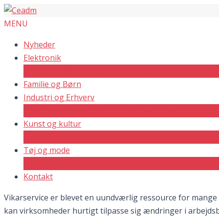
MENU
Nyheder
Elektronik
Computer og IT
Gadgets
Teknologi
Familie og Børn
Industri og Erhverv
Service og Økonomi
Uddannelse og ledelse
Kunst og kultur
Musik
Tøj og mode
Beauty
Kontakt
Vikarservice er blevet en uundværlig ressource for mange vi
kan virksomheder hurtigt tilpasse sig ændringer i arbejd