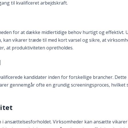
ng til kvalificeret arbejdskraft.
gheden for at dække midlertidige behov hurtigt og effektivt
, kan vikarer træde til med kort varsel og sikre, at virkso
r, at produktiviteten opretholdes.
d
valificerede kandidater inden for forskellige brancher. Dette
arer gennemgår ofte en grundig screeningsproces, hvilket si
itet
ten i ansættelsesforholdet. Virksomheder kan ansætte vikarer