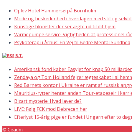
Oplev Hotel Hammersø på Bornholm
Mode og beskedenhed i hverdagen med stil og selvtill
Kunstige blomster der ser ægte ud til dit hjem
Varmepumpe service: Vigtigheden af professionel rå
Psykoterapi i Århus: En Vej til Bedre Mental Sundhed
B.T.
Amerikansk fond køber Easyjet for knap 50 milliarde
Zendaya og Tom Holland fejrer ægteskabet i al hem
Red Barnets kontor i Ukraine er ramt af russisk ang
Mauritius-rytter henter anden Tour-etapesejr i karri
Bizart mysterie: Hvad laver de?
LIVE: Følg FCK mod Debrecen her
Efterlyst 15-årig pige er fundet i Ungarn efter to dø
© Ceadm