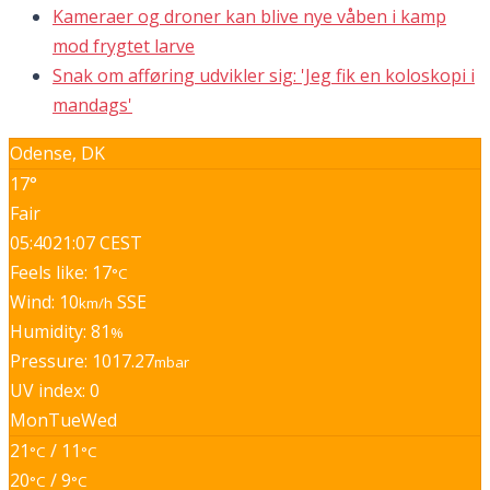
Kameraer og droner kan blive nye våben i kamp
mod frygtet larve
Snak om afføring udvikler sig: 'Jeg fik en koloskopi i
mandags'
Odense, DK
17°
Fair
05:40
21:07 CEST
Feels like: 17
°C
Wind: 10
SSE
km/h
Humidity: 81
%
Pressure: 1017.27
mbar
UV index: 0
Mon
Tue
Wed
21
/ 11
°C
°C
20
/ 9
°C
°C