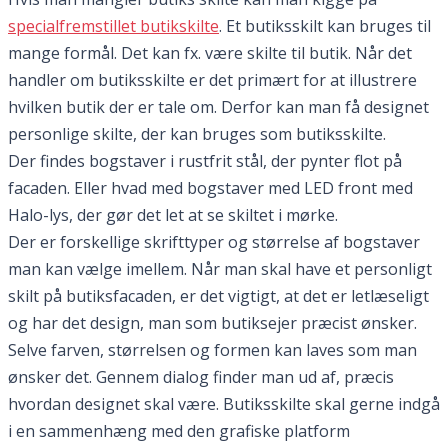
specialfremstillet butikskilte
. Et butiksskilt kan bruges til
mange formål. Det kan fx. være skilte til butik. Når det
handler om butiksskilte er det primært for at illustrere
hvilken butik der er tale om. Derfor kan man få designet
personlige skilte, der kan bruges som butiksskilte.
Der findes bogstaver i rustfrit stål, der pynter flot på
facaden. Eller hvad med bogstaver med LED front med
Halo-lys, der gør det let at se skiltet i mørke.
Der er forskellige skrifttyper og størrelse af bogstaver
man kan vælge imellem. Når man skal have et personligt
skilt på butiksfacaden, er det vigtigt, at det er letlæseligt
og har det design, man som butiksejer præcist ønsker.
Selve farven, størrelsen og formen kan laves som man
ønsker det. Gennem dialog finder man ud af, præcis
hvordan designet skal være. Butiksskilte skal gerne indgå
i en sammenhæng med den grafiske platform