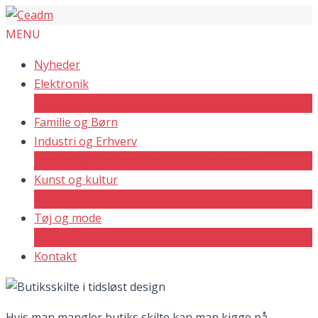
MENU
Nyheder
Elektronik
Computer og IT
Gadgets
Teknologi
Familie og Børn
Industri og Erhverv
Service og Økonomi
Uddannelse og ledelse
Kunst og kultur
Musik
Tøj og mode
Beauty
Kontakt
Hvis man mangler butiks skilte kan man kigge på